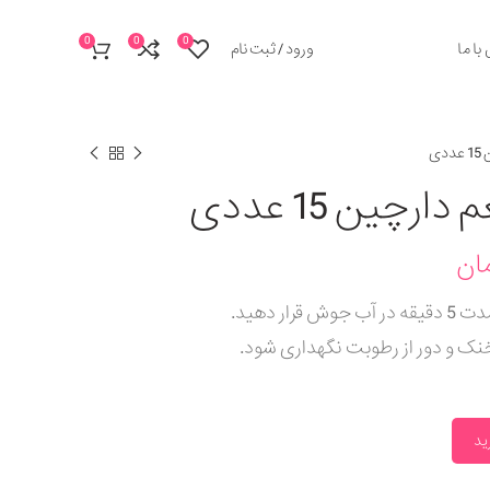
0
0
0
با ما
ورود / ثبت نام
ی
رچین 15 عددی
ان
ار دهید.
نک و دور از رطوبت نگهداری شود.
ید