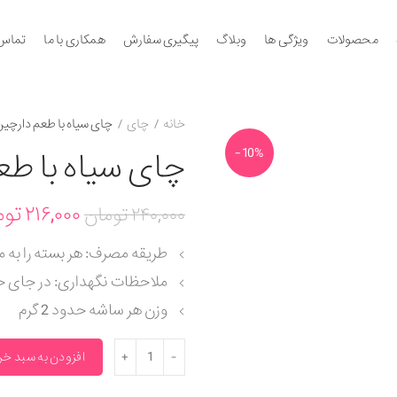
محصولات
ویژگی ها
وبلاگ
پیگیری سفارش
همکاری با ما
تماس 
خانه
چای
چای سیاه با طعم دارچین 15 عدد
-10%
چای سیاه با طعم دا
۲۱۶,۰۰۰
توم
۲۴۰,۰۰۰
تومان
طریقه مصرف: هر بسته را به مدت 5 دقیقه در آب جوش قر
ملاحظات نگهداری: در جای خ
وزن هر ساشه حدود 2 گرم
چای سیاه با طعم دارچین 15 عددی عدد
افزودن به سبد خر